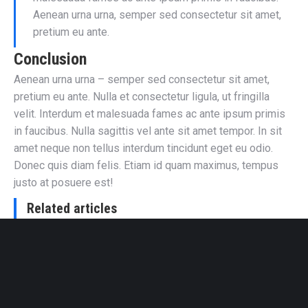
Aenean urna urna, semper sed consectetur sit amet,
pretium eu ante.
Conclusion
Aenean urna urna – semper sed consectetur sit amet,
pretium eu ante. Nulla et consectetur ligula, ut fringilla
velit. Interdum et malesuada fames ac ante ipsum primis
in faucibus. Nulla sagittis vel ante sit amet tempor. In sit
amet neque non tellus interdum tincidunt eget eu odio.
Donec quis diam felis. Etiam id quam maximus, tempus
justo at posuere est!
Related articles