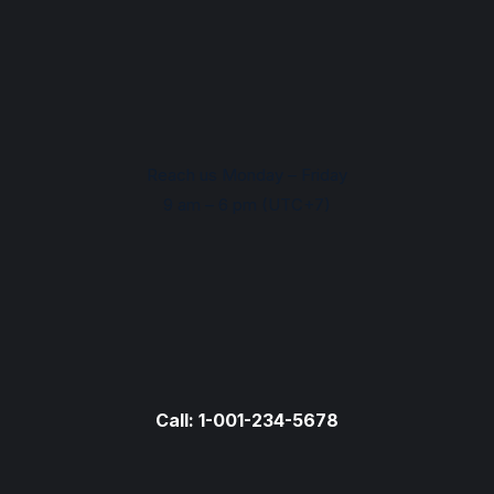
Reach us Monday – Friday
9 am – 6 pm (UTC+7)
Call: 1-001-234-5678