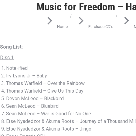
Music for Freedom – Ha
You are here:
Home
Purchase CD’s
M
Song List:
Disc 1
Note-ified
Irv Lyons Jr – Baby
Thomas Warfield – Over the Rainbow
Thomas Warfield – Give Us This Day
Devon McLeod – Blackbird
Sean McLeod – Bluebird
Sean McLeod – War is Good for No One
Etse Nyadedzor & Akuma Roots – Journey of a Thousand Mi
Etse Nyadedzor & Akuma Roots – Jingo