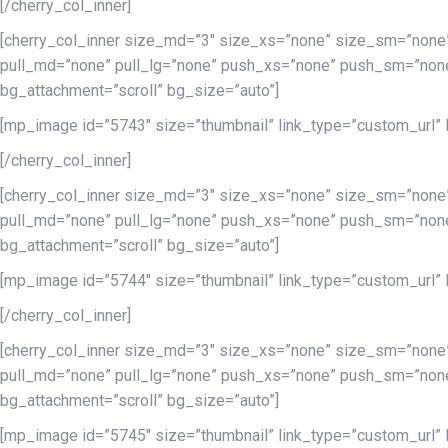
[/cherry_col_inner]
[cherry_col_inner size_md=”3″ size_xs=”none” size_sm=”none
pull_md=”none” pull_lg=”none” push_xs=”none” push_sm=”none
bg_attachment=”scroll” bg_size=”auto”]
[mp_image id=”5743″ size=”thumbnail” link_type=”custom_url” lin
[/cherry_col_inner]
[cherry_col_inner size_md=”3″ size_xs=”none” size_sm=”none
pull_md=”none” pull_lg=”none” push_xs=”none” push_sm=”none
bg_attachment=”scroll” bg_size=”auto”]
[mp_image id=”5744″ size=”thumbnail” link_type=”custom_url” lin
[/cherry_col_inner]
[cherry_col_inner size_md=”3″ size_xs=”none” size_sm=”none
pull_md=”none” pull_lg=”none” push_xs=”none” push_sm=”none
bg_attachment=”scroll” bg_size=”auto”]
[mp_image id=”5745″ size=”thumbnail” link_type=”custom_url” lin