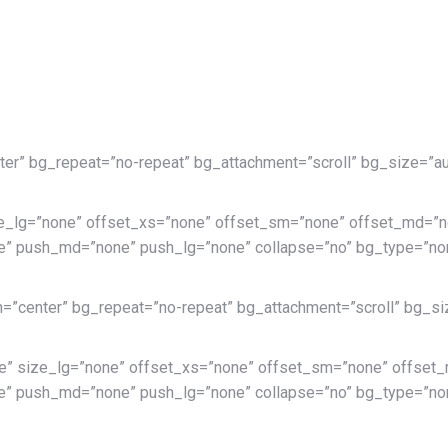
ter” bg_repeat=”no-repeat” bg_attachment=”scroll” bg_size=”au
e_lg=”none” offset_xs=”none” offset_sm=”none” offset_md=”no
” push_md=”none” push_lg=”none” collapse=”no” bg_type=”non
n=”center” bg_repeat=”no-repeat” bg_attachment=”scroll” bg_siz
e” size_lg=”none” offset_xs=”none” offset_sm=”none” offset_
” push_md=”none” push_lg=”none” collapse=”no” bg_type=”non