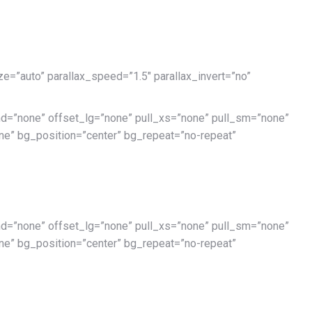
e=”auto” parallax_speed=”1.5″ parallax_invert=”no”
d=”none” offset_lg=”none” pull_xs=”none” pull_sm=”none”
e” bg_position=”center” bg_repeat=”no-repeat”
d=”none” offset_lg=”none” pull_xs=”none” pull_sm=”none”
e” bg_position=”center” bg_repeat=”no-repeat”