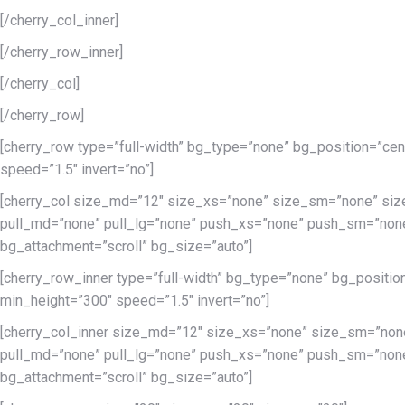
[/cherry_col_inner]
[/cherry_row_inner]
[/cherry_col]
[/cherry_row]
[cherry_row type=”full-width” bg_type=”none” bg_position=”cen
speed=”1.5″ invert=”no”]
[cherry_col size_md=”12″ size_xs=”none” size_sm=”none” siz
pull_md=”none” pull_lg=”none” push_xs=”none” push_sm=”none
bg_attachment=”scroll” bg_size=”auto”]
[cherry_row_inner type=”full-width” bg_type=”none” bg_positio
min_height=”300″ speed=”1.5″ invert=”no”]
[cherry_col_inner size_md=”12″ size_xs=”none” size_sm=”non
pull_md=”none” pull_lg=”none” push_xs=”none” push_sm=”none
bg_attachment=”scroll” bg_size=”auto”]