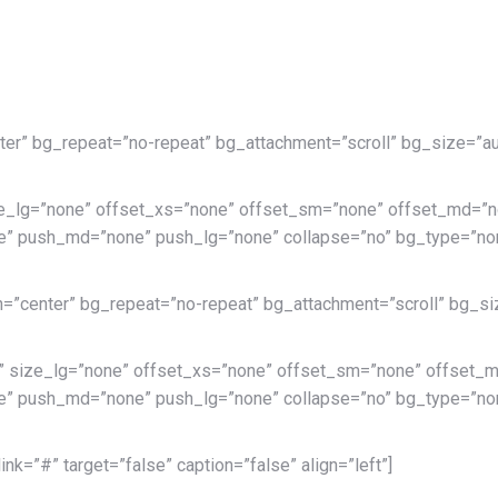
ter” bg_repeat=”no-repeat” bg_attachment=”scroll” bg_size=”au
e_lg=”none” offset_xs=”none” offset_sm=”none” offset_md=”no
” push_md=”none” push_lg=”none” collapse=”no” bg_type=”non
n=”center” bg_repeat=”no-repeat” bg_attachment=”scroll” bg_siz
” size_lg=”none” offset_xs=”none” offset_sm=”none” offset_m
” push_md=”none” push_lg=”none” collapse=”no” bg_type=”non
k=”#” target=”false” caption=”false” align=”left”]