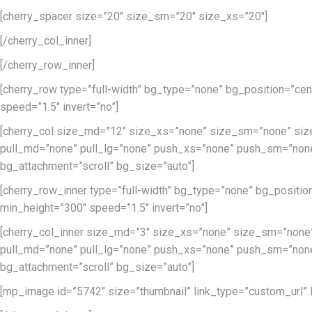
[cherry_spacer size=”20″ size_sm=”20″ size_xs=”20″]
[/cherry_col_inner]
[/cherry_row_inner]
[cherry_row type=”full-width” bg_type=”none” bg_position=”cen
speed=”1.5″ invert=”no”]
[cherry_col size_md=”12″ size_xs=”none” size_sm=”none” siz
pull_md=”none” pull_lg=”none” push_xs=”none” push_sm=”none
bg_attachment=”scroll” bg_size=”auto”]
[cherry_row_inner type=”full-width” bg_type=”none” bg_positio
min_height=”300″ speed=”1.5″ invert=”no”]
[cherry_col_inner size_md=”3″ size_xs=”none” size_sm=”none
pull_md=”none” pull_lg=”none” push_xs=”none” push_sm=”none
bg_attachment=”scroll” bg_size=”auto”]
[mp_image id=”5742″ size=”thumbnail” link_type=”custom_url” lin