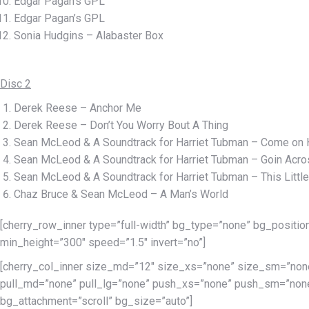
Edgar Pagan’s GPL
Edgar Pagan’s GPL
Sonia Hudgins – Alabaster Box
Disc 2
Derek Reese – Anchor Me
Derek Reese – Don’t You Worry Bout A Thing
Sean McLeod & A Soundtrack for Harriet Tubman – Come on H
Sean McLeod & A Soundtrack for Harriet Tubman – Goin Acro
Sean McLeod & A Soundtrack for Harriet Tubman – This Little
Chaz Bruce & Sean McLeod – A Man’s World
[cherry_row_inner type=”full-width” bg_type=”none” bg_positio
min_height=”300″ speed=”1.5″ invert=”no”]
[cherry_col_inner size_md=”12″ size_xs=”none” size_sm=”non
pull_md=”none” pull_lg=”none” push_xs=”none” push_sm=”none
bg_attachment=”scroll” bg_size=”auto”]