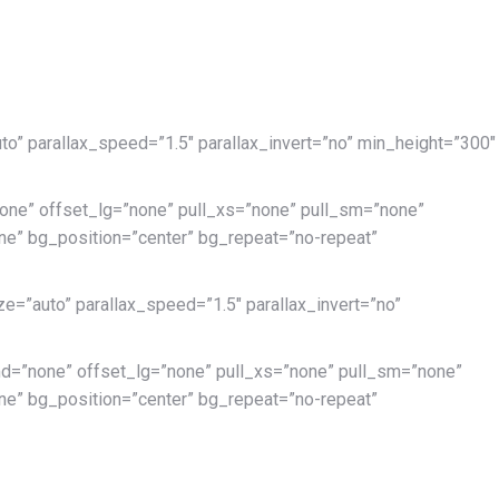
to” parallax_speed=”1.5″ parallax_invert=”no” min_height=”300″
ne” offset_lg=”none” pull_xs=”none” pull_sm=”none”
e” bg_position=”center” bg_repeat=”no-repeat”
e=”auto” parallax_speed=”1.5″ parallax_invert=”no”
d=”none” offset_lg=”none” pull_xs=”none” pull_sm=”none”
e” bg_position=”center” bg_repeat=”no-repeat”