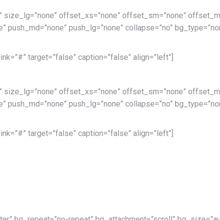
” size_lg=”none” offset_xs=”none” offset_sm=”none” offset_m
” push_md=”none” push_lg=”none” collapse=”no” bg_type=”non
k=”#” target=”false” caption=”false” align=”left”]
” size_lg=”none” offset_xs=”none” offset_sm=”none” offset_m
” push_md=”none” push_lg=”none” collapse=”no” bg_type=”non
k=”#” target=”false” caption=”false” align=”left”]
ter” bg_repeat=”no-repeat” bg_attachment=”scroll” bg_size=”au