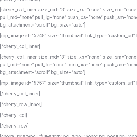
[cherry_col_inner size_md=”3″ size_xs=”none” size_sm=”none
pull_md=”none” pull_lg=”none” push_xs=”none” push_sm=”none
bg_attachment=”scroll” bg_size=”auto”]
[mp_image id=”5748″ size=”thumbnail” link_type=”custom_url” lin
[/cherry_col_inner]
[cherry_col_inner size_md=”3″ size_xs=”none” size_sm=”none
pull_md=”none” pull_lg=”none” push_xs=”none” push_sm=”none
bg_attachment=”scroll” bg_size=”auto”]
[mp_image id=”5757″ size=”thumbnail” link_type=”custom_url” lin
[/cherry_col_inner]
[/cherry_row_inner]
[/cherry_col]
[/cherry_row]
[cherry_row type=”full-width” bg_type=”none” bg_position=”cen