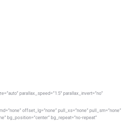
e=”auto” parallax_speed=”1.5″ parallax_invert=”no”
md=”none” offset_lg=”none” pull_xs=”none” pull_sm=”none”
e” bg_position=”center” bg_repeat=”no-repeat”