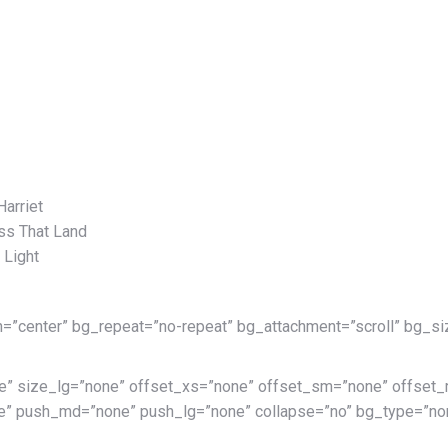
arriet
ss That Land
 Light
n=”center” bg_repeat=”no-repeat” bg_attachment=”scroll” bg_siz
e” size_lg=”none” offset_xs=”none” offset_sm=”none” offset_
” push_md=”none” push_lg=”none” collapse=”no” bg_type=”non