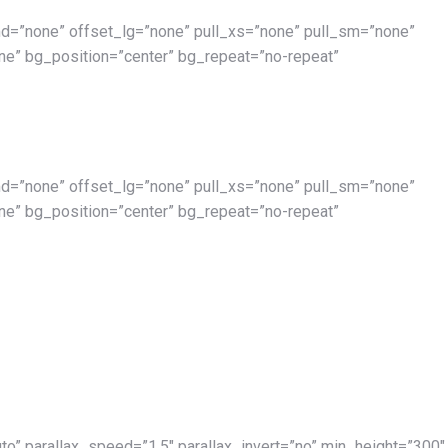
d=”none” offset_lg=”none” pull_xs=”none” pull_sm=”none”
e” bg_position=”center” bg_repeat=”no-repeat”
d=”none” offset_lg=”none” pull_xs=”none” pull_sm=”none”
e” bg_position=”center” bg_repeat=”no-repeat”
to” parallax_speed=”1.5″ parallax_invert=”no” min_height=”300″