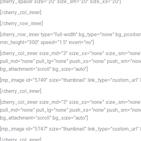
[cherry_spacer size=”20″ size_sm=”20″ size_xs=”20″]
[/cherry_col_inner]
[/cherry_row_inner]
[cherry_row_inner type=”full-width” bg_type=”none” bg_positio
min_height=”300″ speed=”1.5″ invert=”no”]
[cherry_col_inner size_md=”3″ size_xs=”none” size_sm=”none
pull_md=”none” pull_lg=”none” push_xs=”none” push_sm=”none
bg_attachment=”scroll” bg_size=”auto”]
[mp_image id=”5749″ size=”thumbnail” link_type=”custom_url” lin
[/cherry_col_inner]
[cherry_col_inner size_md=”3″ size_xs=”none” size_sm=”none
pull_md=”none” pull_lg=”none” push_xs=”none” push_sm=”none
bg_attachment=”scroll” bg_size=”auto”]
[mp_image id=”5747″ size=”thumbnail” link_type=”custom_url” lin
[/cherry_col_inner]