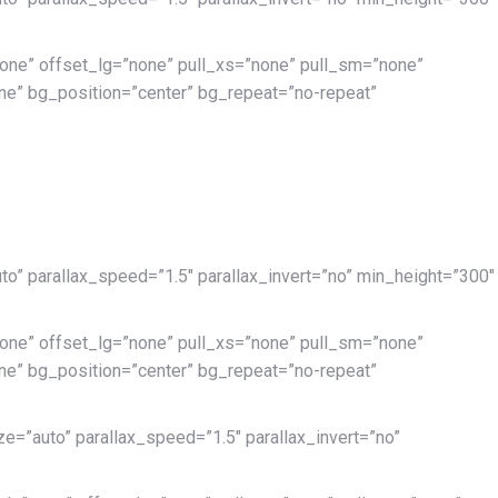
ne” offset_lg=”none” pull_xs=”none” pull_sm=”none”
e” bg_position=”center” bg_repeat=”no-repeat”
to” parallax_speed=”1.5″ parallax_invert=”no” min_height=”300″
ne” offset_lg=”none” pull_xs=”none” pull_sm=”none”
e” bg_position=”center” bg_repeat=”no-repeat”
e=”auto” parallax_speed=”1.5″ parallax_invert=”no”