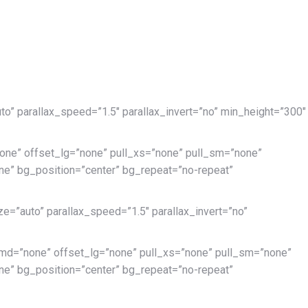
to” parallax_speed=”1.5″ parallax_invert=”no” min_height=”300″
ne” offset_lg=”none” pull_xs=”none” pull_sm=”none”
e” bg_position=”center” bg_repeat=”no-repeat”
e=”auto” parallax_speed=”1.5″ parallax_invert=”no”
md=”none” offset_lg=”none” pull_xs=”none” pull_sm=”none”
e” bg_position=”center” bg_repeat=”no-repeat”